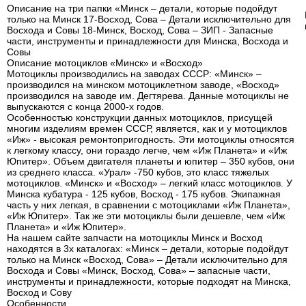
Описание на три папки «Минск – детали, которые подойдут
только на Минск 17-Восход, Сова – Детали исключительно для
Восхода и Совы 18-Минск, Восход, Сова – ЗИП - Запасные
части, инструменты и принадлежности для Минска, Восхода и
Совы
Описание мотоциклов «Минск» и «Восход»
Мотоциклы производились на заводах СССР: «Минск» –
производился на минском мотоциклетном заводе, «Восход»
производился на заводе им. Дегтярева. Данные мотоциклы не
выпускаются с конца 2000-х годов.
Особенностью конструкции данных мотоциклов, присущей
многим изделиям времен СССР, является, как и у мотоциклов
«Иж» - высокая ремонтопригодность. Эти мотоциклы относятся
к легкому классу, они гораздо легче, чем «Иж Планета» и «Иж
Юпитер». Объем двигателя планеты и юпитер – 350 кубов, они
из среднего класса. «Урал» -750 кубов, это класс тяжелых
мотоциклов. «Минск» и «Восход» – легкий класс мотоциклов. У
Минска кубатура - 125 кубов, Восход - 175 кубов. Экипажная
часть у них легкая, в сравнении с мотоциклами «Иж Планета»,
«Иж Юпитер». Так же эти мотоциклы были дешевле, чем «Иж
Планета» и «Иж Юпитер».
На нашем сайте запчасти на мотоциклы Минск и Восход
находятся в 3х каталогах: «Минск – детали, которые подойдут
только на Минск «Восход, Сова» – Детали исключительно для
Восхода и Совы «Минск, Восход, Сова» – запасные части,
инструменты и принадлежности, которые подходят на Минска,
Восход и Сову
Особенности