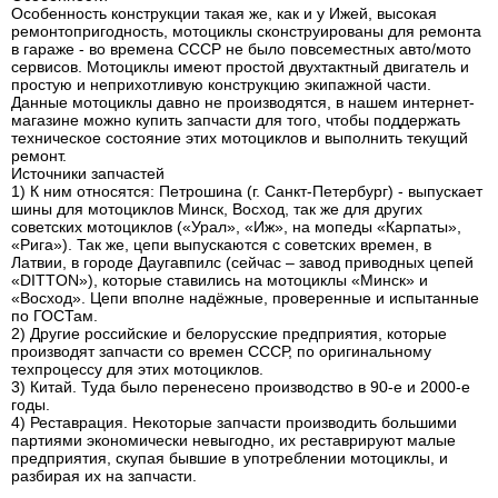
Особенность конструкции такая же, как и у Ижей, высокая
ремонтопригодность, мотоциклы сконструированы для ремонта
в гараже - во времена СССР не было повсеместных авто/мото
сервисов. Мотоциклы имеют простой двухтактный двигатель и
простую и неприхотливую конструкцию экипажной части.
Данные мотоциклы давно не производятся, в нашем интернет-
магазине можно купить запчасти для того, чтобы поддержать
техническое состояние этих мотоциклов и выполнить текущий
ремонт.
Источники запчастей
1) К ним относятся: Петрошина (г. Санкт-Петербург) - выпускает
шины для мотоциклов Минск, Восход, так же для других
советских мотоциклов («Урал», «Иж», на мопеды «Карпаты»,
«Рига»). Так же, цепи выпускаются с советских времен, в
Латвии, в городе Даугавпилс (сейчас – завод приводных цепей
«DITTON»), которые ставились на мотоциклы «Минск» и
«Восход». Цепи вполне надёжные, проверенные и испытанные
по ГОСТам.
2) Другие российские и белорусские предприятия, которые
производят запчасти со времен СССР, по оригинальному
техпроцессу для этих мотоциклов.
3) Китай. Туда было перенесено производство в 90-е и 2000-е
годы.
4) Реставрация. Некоторые запчасти производить большими
партиями экономически невыгодно, их реставрируют малые
предприятия, скупая бывшие в употреблении мотоциклы, и
разбирая их на запчасти.