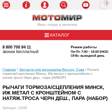
0
пози
Весь товар в наличии
КАТАЛОГ
8 800 700 94 11
Режим работы
звонок бесплатный
Пн-Пт: 7:00 – 16:00 (МСК)
Сб-Вс: выходной день
Главная
/
Запчасти для мотоциклов Восход, Сова
/ Рычаги
тормоза/сцепления Минск, Иж метал с кронштейном с
натяж.троса Черн деш., пара (НАБОР)
РЫЧАГИ ТОРМОЗА/СЦЕПЛЕНИЯ МИНСК,
ИЖ МЕТАЛ С КРОНШТЕЙНОМ С
НАТЯЖ.ТРОСА ЧЕРН ДЕШ., ПАРА (НАБОР)
Артикул: 12164