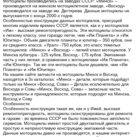
Мотоциклы производились на заводах СССР: «Минск» –
производился на минском мотоциклетном заводе, «Восход»
производился на заводе им. Дегтярева. Данные мотоциклы не
выпускаются с конца 2000-х годов.
Особенностью конструкции данных мотоциклов, присущей
многим изделиям времен СССР, является, как и у мотоциклов
«Иж» - высокая ремонтопригодность. Эти мотоциклы относятся
к легкому классу, они гораздо легче, чем «Иж Планета» и «Иж
Юпитер». Объем двигателя планеты и юпитер – 350 кубов, они
из среднего класса. «Урал» -750 кубов, это класс тяжелых
мотоциклов. «Минск» и «Восход» – легкий класс мотоциклов. У
Минска кубатура - 125 кубов, Восход - 175 кубов. Экипажная
часть у них легкая, в сравнении с мотоциклами «Иж Планета»,
«Иж Юпитер». Так же эти мотоциклы были дешевле, чем «Иж
Планета» и «Иж Юпитер».
На нашем сайте запчасти на мотоциклы Минск и Восход
находятся в 3х каталогах: «Минск – детали, которые подойдут
только на Минск «Восход, Сова» – Детали исключительно для
Восхода и Совы «Минск, Восход, Сова» – запасные части,
инструменты и принадлежности, которые подходят на Минска,
Восход и Сову
Особенности
Особенность конструкции такая же, как и у Ижей, высокая
ремонтопригодность, мотоциклы сконструированы для ремонта
в гараже - во времена СССР не было повсеместных авто/мото
сервисов. Мотоциклы имеют простой двухтактный двигатель и
простую и неприхотливую конструкцию экипажной части.
Данные мотоциклы давно не производятся, в нашем интернет-