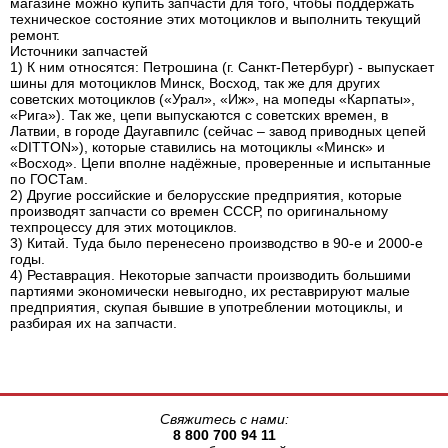
магазине можно купить запчасти для того, чтобы поддержать
техническое состояние этих мотоциклов и выполнить текущий
ремонт.
Источники запчастей
1) К ним относятся: Петрошина (г. Санкт-Петербург) - выпускает
шины для мотоциклов Минск, Восход, так же для других
советских мотоциклов («Урал», «Иж», на мопеды «Карпаты»,
«Рига»). Так же, цепи выпускаются с советских времен, в
Латвии, в городе Даугавпилс (сейчас – завод приводных цепей
«DITTON»), которые ставились на мотоциклы «Минск» и
«Восход». Цепи вполне надёжные, проверенные и испытанные
по ГОСТам.
2) Другие российские и белорусские предприятия, которые
производят запчасти со времен СССР, по оригинальному
техпроцессу для этих мотоциклов.
3) Китай. Туда было перенесено производство в 90-е и 2000-е
годы.
4) Реставрация. Некоторые запчасти производить большими
партиями экономически невыгодно, их реставрируют малые
предприятия, скупая бывшие в употреблении мотоциклы, и
разбирая их на запчасти.
Свяжитесь с нами:
8 800 700 94 11