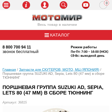
0
пози
Весь товар в наличии
КАТАЛОГ
8 800 700 94 11
Режим работы
звонок бесплатный
Пн-Пт: 7:00 – 16:00 (МСК)
Сб-Вс: выходной день
Главная
/
Запчасти для СКУТЕРОВ, МОТО, МЦ (ЯПОНИЯ)
/
Поршневая группа SUZUKI AD, Sepia, Lets 80 (47 мм) в сборе
ТЮННИНГ
ПОРШНЕВАЯ ГРУППА SUZUKI AD, SEPIA,
LETS 80 (47 ММ) В СБОРЕ ТЮННИНГ
Артикул: 36815