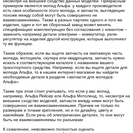
несмотря на внешнее сходство данных моделей. Прекрасным
примером является мопед Альфа: у каждого производителя
есть свои особенности этого мопеда, и запчасти, выглядящие
похоже между собой могут быть совершенно не
взаимозаменяемы. Также в разных партиях одного и того же
изделия, один и тот же сборочный завод может менять
спецификацию комплектующих без согласования с клиентом –
заменить например детали электрики – коммутатор, реле-
регулятор на изделия другой конструкции, которые выполняют
ту же функцию.
Таким образом, если вы ищете запчасть на экипажную часть
мопеда, мотоцикла, скутера или квадроцикла, запчасть нужно
искать в соответствующем каталоге с названием вашего
транспортного средства. Например, если вы ищите детали для
мопеда Альфа, то в нашем интернет-магазине вы найдете
необходимые детали в разделе «запчасти для мопедов
Альфа».
Также при этом стоит учитывать, что если у вас мопед,
например, Альфа Рейсер или Альфа Мотоленд, то, несмотря на
внешнее сходство моделей, запчасти между ними могут быть
совершенно не взаимозаменяемыми. Причем не только по
размерам и точкам крепления, но и по дизайну, цвету и
наклейкам. Если речь об электрических деталях, то они могут
быть не взаимозаменяемы по разъемам.
К сожалению, невозможно полностью оценить