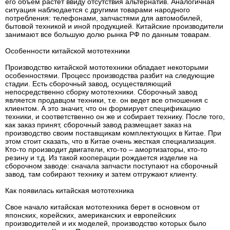
его объем растет ввиду отсутствия альтернатив. Аналогичная
ситуация наблюдается с другими товарами народного
потребления: телефонами, запчастями для автомобилей,
бытовой техникой и иной продукцией. Китайские производители
занимают все большую долю рынка РФ по данным товарам.
Особенности китайской мототехники
Производство китайской мототехники обладает некоторыми
особенностями. Процесс производства разбит на следующие
стадии. Есть сборочный завод, осуществляющий
непосредственно сборку мототехники. Сборочный завод
является продавцом техники, т.е. он ведет все отношения с
клиентом. А это значит, что он формирует спецификацию
техники, и соответственно он же и собирает технику. После того,
как заказ принят, сборочный завод размещает заказ на
производство своим поставщикам комплектующих в Китае. При
этом стоит сказать, что в Китае очень жесткая специализация.
Кто-то производит двигатели, кто-то – амортизаторы, кто-то
резину и т.д. Из такой кооперации рождается изделие на
сборочном заводе: сначала запчасти поступают на сборочный
завод, там собирают технику и затем отгружают клиенту.
Как появилась китайская мототехника
Свое начало китайская мототехника берет в основном от
японских, корейских, американских и европейских
производителей и их моделей, производство которых было