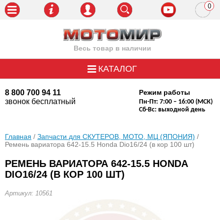
0
пози
Весь товар в наличии
КАТАЛОГ
8 800 700 94 11
Режим работы
звонок бесплатный
Пн-Пт: 7:00 – 16:00 (МСК)
Сб-Вс: выходной день
Главная
/
Запчасти для СКУТЕРОВ, МОТО, МЦ (ЯПОНИЯ)
/
Ремень вариатора 642-15.5 Honda Dio16/24 (в кор 100 шт)
РЕМЕНЬ ВАРИАТОРА 642-15.5 HONDA
DIO16/24 (В КОР 100 ШТ)
Артикул: 10561