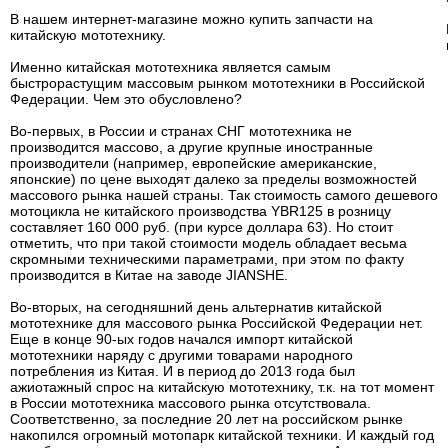
В нашем интернет-магазине можно купить запчасти на
китайскую мототехнику.
Именно китайская мототехника является самым
быстрорастущим массовым рынком мототехники в Российской
Федерации. Чем это обусловлено?
Во-первых, в России и странах СНГ мототехника не
производится массово, а другие крупные иностранные
производители (например, европейские американские,
японские) по цене выходят далеко за пределы возможностей
массового рынка нашей страны. Так стоимость самого дешевого
мотоцикла не китайского производства YBR125 в розницу
составляет 160 000 руб. (при курсе доллара 63). Но стоит
отметить, что при такой стоимости модель обладает весьма
скромными техническими параметрами, при этом по факту
производится в Китае на заводе JIANSHE.
Во-вторых, на сегодняшний день альтернатив китайской
мототехнике для массового рынка Российской Федерации нет.
Еще в конце 90-ых годов начался импорт китайской
мототехники наряду с другими товарами народного
потребления из Китая. И в период до 2013 года был
ажиотажный спрос на китайскую мототехнику, т.к. на тот момент
в России мототехника массового рынка отсутствовала.
Соответственно, за последние 20 лет на российском рынке
накопился огромный мотопарк китайской техники. И каждый год