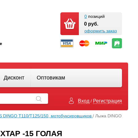
0
позиций
0 руб.
оформить заказ
кте
Дисконт
Оптовикам
Вход
Регистрация
/
IS DINGO Т110/Т125/150, мотобуксировщиков
/ Лыжа DINGO
УХТАР -15 ГОЛАЯ