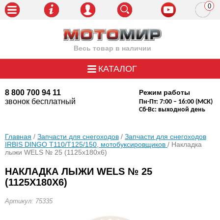
0
пози
Весь товар в наличии
КАТАЛОГ
8 800 700 94 11
Режим работы
звонок бесплатный
Пн-Пт: 7:00 – 16:00 (МСК)
Сб-Вс: выходной день
Главная
/
Запчасти для снегоходов
/
Запчасти для снегоходов
IRBIS DINGO Т110/Т125/150, мотобуксировщиков
/ Накладка
лыжи WELS № 25 (1125х180х6)
НАКЛАДКА ЛЫЖИ WELS № 25
(1125Х180Х6)
Артикул: 75335