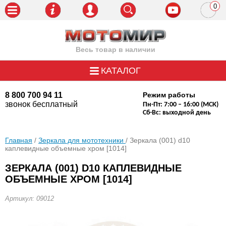
0
пози
Весь товар в наличии
КАТАЛОГ
8 800 700 94 11
Режим работы
звонок бесплатный
Пн-Пт: 7:00 – 16:00 (МСК)
Сб-Вс: выходной день
Главная
/
Зеркала для мототехники
/ Зеркала (001) d10
каплевидные объемные хром [1014]
ЗЕРКАЛА (001) D10 КАПЛЕВИДНЫЕ
ОБЪЕМНЫЕ ХРОМ [1014]
Артикул: 09012