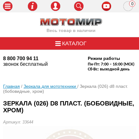
0
пози
Весь товар в наличии
КАТАЛОГ
8 800 700 94 11
Режим работы
звонок бесплатный
Пн-Пт: 7:00 – 16:00 (МСК)
Сб-Вс: выходной день
Главная
/
Зеркала для мототехники
/ Зеркала (026) d8 пласт.
(бобовидные, хром)
ЗЕРКАЛА (026) D8 ПЛАСТ. (БОБОВИДНЫЕ,
ХРОМ)
Артикул: 33644