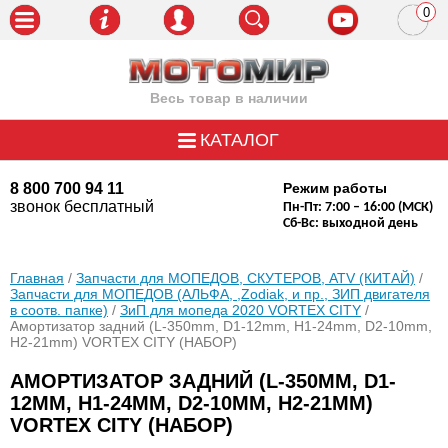
0
пози
Весь товар в наличии
КАТАЛОГ
8 800 700 94 11
Режим работы
звонок бесплатный
Пн-Пт: 7:00 – 16:00 (МСК)
Сб-Вс: выходной день
Главная
/
Запчасти для МОПЕДОВ, СКУТЕРОВ, ATV (КИТАЙ)
/
Запчасти для МОПЕДОВ (АЛЬФА, ,Zodiak, и пр., ЗИП двигателя
в соотв. папке)
/
ЗиП для мопеда 2020 VORTEX CITY
/
Амортизатор задний (L-350mm, D1-12mm, H1-24mm, D2-10mm,
H2-21mm) VORTEX CITY (НАБОР)
АМОРТИЗАТОР ЗАДНИЙ (L-350MM, D1-
12MM, H1-24MM, D2-10MM, H2-21MM)
VORTEX CITY (НАБОР)