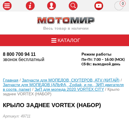
0
пози
Весь товар в наличии
КАТАЛОГ
8 800 700 94 11
Режим работы
звонок бесплатный
Пн-Пт: 7:00 – 16:00 (МСК)
Сб-Вс: выходной день
Главная
/
Запчасти для МОПЕДОВ, СКУТЕРОВ, ATV (КИТАЙ)
/
Запчасти для МОПЕДОВ (АЛЬФА, ,Zodiak, и пр., ЗИП двигателя
в соотв. папке)
/
ЗиП для мопеда 2020 VORTEX CITY
/ Крыло
заднее VORTEX (НАБОР)
КРЫЛО ЗАДНЕЕ VORTEX (НАБОР)
Артикул: 49711