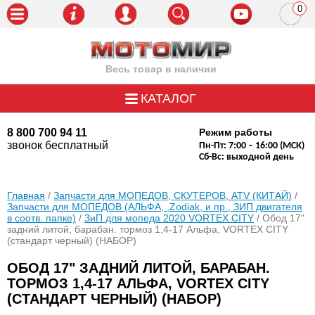
0
пози
Весь товар в наличии
КАТАЛОГ
8 800 700 94 11
Режим работы
звонок бесплатный
Пн-Пт: 7:00 – 16:00 (МСК)
Сб-Вс: выходной день
Главная
/
Запчасти для МОПЕДОВ, СКУТЕРОВ, ATV (КИТАЙ)
/
Запчасти для МОПЕДОВ (АЛЬФА, ,Zodiak, и пр., ЗИП двигателя
в соотв. папке)
/
ЗиП для мопеда 2020 VORTEX CITY
/ Обод 17"
задний литой, барабан. тормоз 1,4-17 Альфа, VORTEX CITY
(стандарт черный) (НАБОР)
ОБОД 17" ЗАДНИЙ ЛИТОЙ, БАРАБАН.
ТОРМОЗ 1,4-17 АЛЬФА, VORTEX CITY
(СТАНДАРТ ЧЕРНЫЙ) (НАБОР)