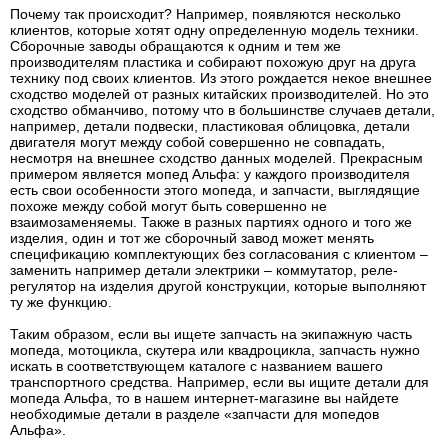
Почему так происходит? Например, появляются несколько
клиентов, которые хотят одну определенную модель техники.
Сборочные заводы обращаются к одним и тем же
производителям пластика и собирают похожую друг на друга
технику под своих клиентов. Из этого рождается некое внешнее
сходство моделей от разных китайских производителей. Но это
сходство обманчиво, потому что в большинстве случаев детали,
например, детали подвески, пластиковая облицовка, детали
двигателя могут между собой совершенно не совпадать,
несмотря на внешнее сходство данных моделей. Прекрасным
примером является мопед Альфа: у каждого производителя
есть свои особенности этого мопеда, и запчасти, выглядящие
похоже между собой могут быть совершенно не
взаимозаменяемы. Также в разных партиях одного и того же
изделия, один и тот же сборочный завод может менять
спецификацию комплектующих без согласования с клиентом –
заменить например детали электрики – коммутатор, реле-
регулятор на изделия другой конструкции, которые выполняют
ту же функцию.
Таким образом, если вы ищете запчасть на экипажную часть
мопеда, мотоцикла, скутера или квадроцикла, запчасть нужно
искать в соответствующем каталоге с названием вашего
транспортного средства. Например, если вы ищите детали для
мопеда Альфа, то в нашем интернет-магазине вы найдете
необходимые детали в разделе «запчасти для мопедов
Альфа».