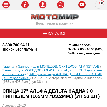
0
пози
Весь товар в наличии
КАТАЛОГ
8 800 700 94 11
Режим работы
звонок бесплатный
Пн-Пт: 7:00 – 16:00 (МСК)
Сб-Вс: выходной день
Главная
/
Запчасти для МОПЕДОВ, СКУТЕРОВ, ATV (КИТАЙ)
/
Запчасти для МОПЕДОВ (АЛЬФА, ,Zodiak, и пр., ЗИП двигателя
в соотв. папке)
/
ЗИП для мопеда АЛЬФА ДЕЛЬТА КОЛХОЗНИК
(Универсальный)
/ Спица 17" Альфа Дельта Задиак с ниппелем
(165мм.*D3.2мм.) (уп 36 шт)
СПИЦА 17" АЛЬФА ДЕЛЬТА ЗАДИАК С
НИППЕЛЕМ (165ММ.*D3.2ММ.) (УП 36 ШТ)
Артикул: 15710