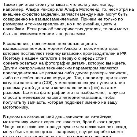
Также при этом стоит учитывать, что если у вас мопед,
например, Альфа Рейсер или Альфа Мотоленд, то, несмотря на
внешнее сходство моделей, запчасти между ними могут быть
совершенно не взаимозаменяемыми. Причем не только по
размерам и точкам крепления, но и по дизайну, цвету и
наклейкам. Если речь об электрических деталях, то они могут
быть не взаимозаменяемы по разъемам.
К сожалению, невозможно полностью оценить
взаимозаменяемость модели Альфа от всех импортеров,
которые поставляют технику китайских производителей в РФ.
Поэтому в нашем каталоге в первую очередь стоит
ориентироваться на фотографии детали, которую вы ищете.
Другим контрольным техническим параметром являются
присоединительные размеры либо другие размеры запчасти,
либо ее особенности конструкции. Так, например, при заказе
катушки зажигания (CDI), у менеджера следует уточнить тип
разъема у этой детали и количество пинов (pin) на этом
разъеме. Если на фотографии это не изображено, то лучше
спросить менеджера нашего интернет-магазина, чтобы
получить ту запчасть, которая подойдет именно на вашу
мототехнику.
В целом на сегодняшний день запчасти на китайскую
мототехнику имеют хорошее качество, брак бывает редко.
Чаще, хотя тоже все гораздо лучше чем несколько лет назад,
могут быть «пересорты» - например, внутри коробки может
оказаться аналогичная деталь, но немного с другими