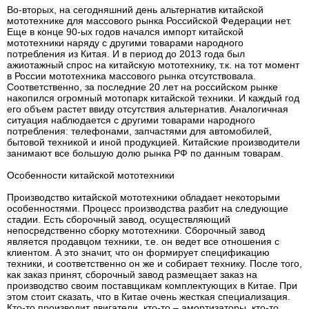
Во-вторых, на сегодняшний день альтернатив китайской
мототехнике для массового рынка Российской Федерации нет.
Еще в конце 90-ых годов начался импорт китайской
мототехники наряду с другими товарами народного
потребления из Китая. И в период до 2013 года был
ажиотажный спрос на китайскую мототехнику, т.к. на тот момент
в России мототехника массового рынка отсутствовала.
Соответственно, за последние 20 лет на российском рынке
накопился огромный мотопарк китайской техники. И каждый год
его объем растет ввиду отсутствия альтернатив. Аналогичная
ситуация наблюдается с другими товарами народного
потребления: телефонами, запчастями для автомобилей,
бытовой техникой и иной продукцией. Китайские производители
занимают все большую долю рынка РФ по данным товарам.
Особенности китайской мототехники
Производство китайской мототехники обладает некоторыми
особенностями. Процесс производства разбит на следующие
стадии. Есть сборочный завод, осуществляющий
непосредственно сборку мототехники. Сборочный завод
является продавцом техники, т.е. он ведет все отношения с
клиентом. А это значит, что он формирует спецификацию
техники, и соответственно он же и собирает технику. После того,
как заказ принят, сборочный завод размещает заказ на
производство своим поставщикам комплектующих в Китае. При
этом стоит сказать, что в Китае очень жесткая специализация.
Кто-то производит двигатели, кто-то – амортизаторы, кто-то