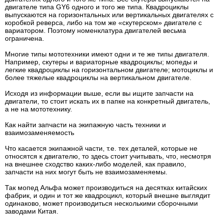
двигателе типа GY6 одного и того же типа. Квадроциклы
выпускаются на горизонтальных или вертикальных двигателях с
коробкой реверса, либо на том же «скутерском» двигателе с
вариатором. Поэтому номенклатура двигателей весьма
ограничена.
Многие типы мототехники имеют одни и те же типы двигателя.
Например, скутеры и вариаторные квадроциклы; мопеды и
легкие квадроциклы на горизонтальном двигателе; мотоциклы и
более тяжелые квадроциклы на вертикальном двигателе.
Исходя из информации выше, если вы ищите запчасти на
двигатели, то стоит искать их в папке на конкретный двигатель,
а не на мототехнику.
Как найти запчасти на экипажную часть техники и
взаимозаменяемость
Что касается экипажной части, т.е. тех деталей, которые не
относятся к двигателю, то здесь стоит учитывать, что, несмотря
на внешнее сходство каких-либо моделей, как правило,
запчасти на них могут быть не взаимозаменяемы.
Так мопед Альфа может производиться на десятках китайских
фабрик, и один и тот же квадроцикл, который внешне выглядит
одинаково, может производиться несколькими сборочными
заводами Китая.