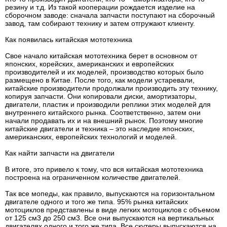
резину и т.д. Из такой кооперации рождается изделие на
сборочном заводе: сначала запчасти поступают на сборочный
завод, там собирают технику и затем отгружают клиенту.
Как появилась китайская мототехника
Свое начало китайская мототехника берет в основном от
японских, корейских, американских и европейских
производителей и их моделей, производство которых было
размещено в Китае. После того, как модели устаревали,
китайские производители продолжали производить эту технику,
копируя запчасти. Они копировали диски, амортизаторы,
двигатели, пластик и производили реплики этих моделей для
внутреннего китайского рынка. Соответственно, затем они
начали продавать их и на внешний рынок. Поэтому многие
китайские двигатели и техника – это наследие японских,
американских, европейских технологий и моделей.
Как найти запчасти на двигатели
В итоге, это привело к тому, что вся китайская мототехника
построена на ограниченном количестве двигателей.
Так все мопеды, как правило, выпускаются на горизонтальном
двигателе одного и того же типа. 95% рынка китайских
мотоциклов представлены в виде легких мотоциклов с объемом
от 125 см3 до 250 см3. Все они выпускаются на вертикальных
двигателях одного и того же типа. Все скутеры выпускаются на