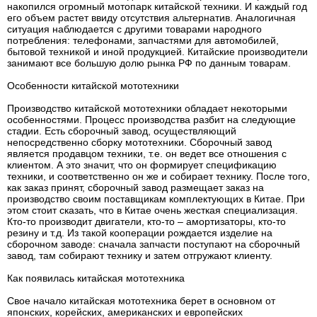
накопился огромный мотопарк китайской техники. И каждый год
его объем растет ввиду отсутствия альтернатив. Аналогичная
ситуация наблюдается с другими товарами народного
потребления: телефонами, запчастями для автомобилей,
бытовой техникой и иной продукцией. Китайские производители
занимают все большую долю рынка РФ по данным товарам.
Особенности китайской мототехники
Производство китайской мототехники обладает некоторыми
особенностями. Процесс производства разбит на следующие
стадии. Есть сборочный завод, осуществляющий
непосредственно сборку мототехники. Сборочный завод
является продавцом техники, т.е. он ведет все отношения с
клиентом. А это значит, что он формирует спецификацию
техники, и соответственно он же и собирает технику. После того,
как заказ принят, сборочный завод размещает заказ на
производство своим поставщикам комплектующих в Китае. При
этом стоит сказать, что в Китае очень жесткая специализация.
Кто-то производит двигатели, кто-то – амортизаторы, кто-то
резину и т.д. Из такой кооперации рождается изделие на
сборочном заводе: сначала запчасти поступают на сборочный
завод, там собирают технику и затем отгружают клиенту.
Как появилась китайская мототехника
Свое начало китайская мототехника берет в основном от
японских, корейских, американских и европейских