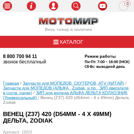
0
пози
Весь товар в наличии
КАТАЛОГ
8 800 700 94 11
Режим работы
звонок бесплатный
Пн-Пт: 7:00 – 16:00 (МСК)
Сб-Вс: выходной день
Главная
/
Запчасти для МОПЕДОВ, СКУТЕРОВ, ATV (КИТАЙ)
/
Запчасти для МОПЕДОВ (АЛЬФА, ,Zodiak, и пр., ЗИП двигателя
в соотв. папке)
/
ЗИП для мопеда АЛЬФА ДЕЛЬТА КОЛХОЗНИК
(Универсальный)
/ Венец (Z37) 420 (d54mm - 4 x 49mm) Дельта,
Zodiak
ВЕНЕЦ (Z37) 420 (D54MM - 4 X 49MM)
ДЕЛЬТА, ZODIAK
Артикул: 15015