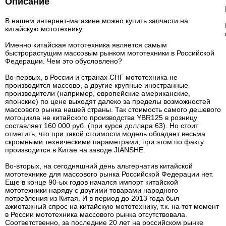
Описание
В нашем интернет-магазине можно купить запчасти на
китайскую мототехнику.
Именно китайская мототехника является самым
быстрорастущим массовым рынком мототехники в Российской
Федерации. Чем это обусловлено?
Во-первых, в России и странах СНГ мототехника не
производится массово, а другие крупные иностранные
производители (например, европейские американские,
японские) по цене выходят далеко за пределы возможностей
массового рынка нашей страны. Так стоимость самого дешевого
мотоцикла не китайского производства YBR125 в розницу
составляет 160 000 руб. (при курсе доллара 63). Но стоит
отметить, что при такой стоимости модель обладает весьма
скромными техническими параметрами, при этом по факту
производится в Китае на заводе JIANSHE.
Во-вторых, на сегодняшний день альтернатив китайской
мототехнике для массового рынка Российской Федерации нет.
Еще в конце 90-ых годов начался импорт китайской
мототехники наряду с другими товарами народного
потребления из Китая. И в период до 2013 года был
ажиотажный спрос на китайскую мототехнику, т.к. на тот момент
в России мототехника массового рынка отсутствовала.
Соответственно, за последние 20 лет на российском рынке