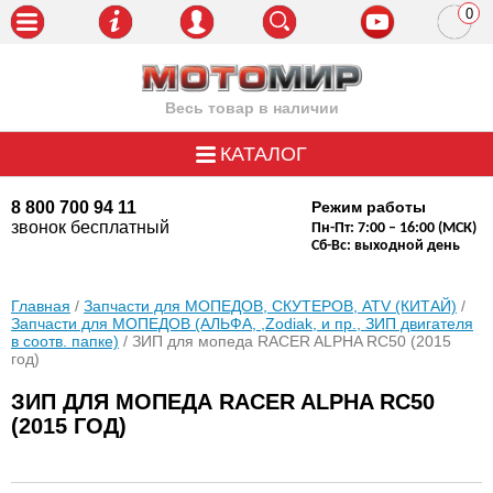
0
пози
Весь товар в наличии
КАТАЛОГ
8 800 700 94 11
Режим работы
звонок бесплатный
Пн-Пт: 7:00 – 16:00 (МСК)
Сб-Вс: выходной день
Главная
/
Запчасти для МОПЕДОВ, СКУТЕРОВ, ATV (КИТАЙ)
/
Запчасти для МОПЕДОВ (АЛЬФА, ,Zodiak, и пр., ЗИП двигателя
в соотв. папке)
/ ЗИП для мопеда RACER ALPHA RC50 (2015
год)
ЗИП ДЛЯ МОПЕДА RACER ALPHA RC50
(2015 ГОД)