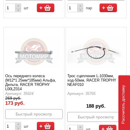
шт
пар
Ось переднего колеса
Трос сцепления L-1030мм,
(М12*1.25мм*185мм) Альфа,
ход-50мм, RACER TROPHY
Дельта, RACER TROPHY
NEAF010
Рассчитать доставку
L00LZ014
Артикул: 35924
Артикул: 35765
269 руб.
173 руб.
188 руб.
Быстрый просмотр
Быстрый просмотр
шт
шт