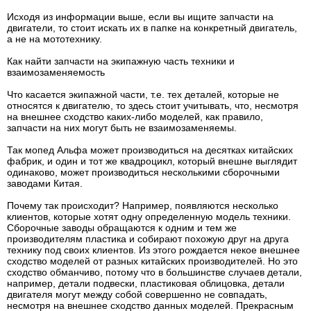
Исходя из информации выше, если вы ищите запчасти на
двигатели, то стоит искать их в папке на конкретный двигатель,
а не на мототехнику.
Как найти запчасти на экипажную часть техники и
взаимозаменяемость
Что касается экипажной части, т.е. тех деталей, которые не
относятся к двигателю, то здесь стоит учитывать, что, несмотря
на внешнее сходство каких-либо моделей, как правило,
запчасти на них могут быть не взаимозаменяемы.
Так мопед Альфа может производиться на десятках китайских
фабрик, и один и тот же квадроцикл, который внешне выглядит
одинаково, может производиться несколькими сборочными
заводами Китая.
Почему так происходит? Например, появляются несколько
клиентов, которые хотят одну определенную модель техники.
Сборочные заводы обращаются к одним и тем же
производителям пластика и собирают похожую друг на друга
технику под своих клиентов. Из этого рождается некое внешнее
сходство моделей от разных китайских производителей. Но это
сходство обманчиво, потому что в большинстве случаев детали,
например, детали подвески, пластиковая облицовка, детали
двигателя могут между собой совершенно не совпадать,
несмотря на внешнее сходство данных моделей. Прекрасным