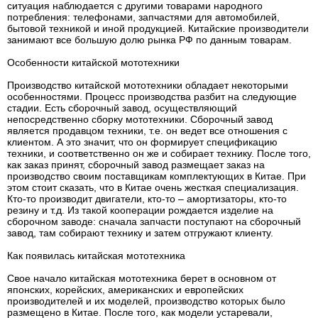
ситуация наблюдается с другими товарами народного
потребления: телефонами, запчастями для автомобилей,
бытовой техникой и иной продукцией. Китайские производители
занимают все большую долю рынка РФ по данным товарам.
Особенности китайской мототехники
Производство китайской мототехники обладает некоторыми
особенностями. Процесс производства разбит на следующие
стадии. Есть сборочный завод, осуществляющий
непосредственно сборку мототехники. Сборочный завод
является продавцом техники, т.е. он ведет все отношения с
клиентом. А это значит, что он формирует спецификацию
техники, и соответственно он же и собирает технику. После того,
как заказ принят, сборочный завод размещает заказ на
производство своим поставщикам комплектующих в Китае. При
этом стоит сказать, что в Китае очень жесткая специализация.
Кто-то производит двигатели, кто-то – амортизаторы, кто-то
резину и т.д. Из такой кооперации рождается изделие на
сборочном заводе: сначала запчасти поступают на сборочный
завод, там собирают технику и затем отгружают клиенту.
Как появилась китайская мототехника
Свое начало китайская мототехника берет в основном от
японских, корейских, американских и европейских
производителей и их моделей, производство которых было
размещено в Китае. После того, как модели устаревали,