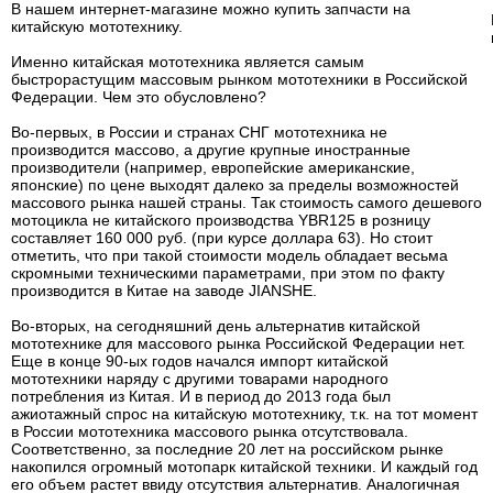
В нашем интернет-магазине можно купить запчасти на
китайскую мототехнику.
Именно китайская мототехника является самым
быстрорастущим массовым рынком мототехники в Российской
Федерации. Чем это обусловлено?
Во-первых, в России и странах СНГ мототехника не
производится массово, а другие крупные иностранные
производители (например, европейские американские,
японские) по цене выходят далеко за пределы возможностей
массового рынка нашей страны. Так стоимость самого дешевого
мотоцикла не китайского производства YBR125 в розницу
составляет 160 000 руб. (при курсе доллара 63). Но стоит
отметить, что при такой стоимости модель обладает весьма
скромными техническими параметрами, при этом по факту
производится в Китае на заводе JIANSHE.
Во-вторых, на сегодняшний день альтернатив китайской
мототехнике для массового рынка Российской Федерации нет.
Еще в конце 90-ых годов начался импорт китайской
мототехники наряду с другими товарами народного
потребления из Китая. И в период до 2013 года был
ажиотажный спрос на китайскую мототехнику, т.к. на тот момент
в России мототехника массового рынка отсутствовала.
Соответственно, за последние 20 лет на российском рынке
накопился огромный мотопарк китайской техники. И каждый год
его объем растет ввиду отсутствия альтернатив. Аналогичная