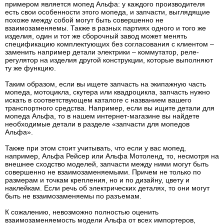
примером является мопед Альфа: у каждого производителя
есть свои особенности этого мопеда, и запчасти, выглядящие
похоже между собой могут быть совершенно не
взаимозаменяемы. Также в разных партиях одного и того же
изделия, один и тот же сборочный завод может менять
спецификацию комплектующих без согласования с клиентом –
заменить например детали электрики – коммутатор, реле-
регулятор на изделия другой конструкции, которые выполняют
ту же функцию.
Таким образом, если вы ищете запчасть на экипажную часть
мопеда, мотоцикла, скутера или квадроцикла, запчасть нужно
искать в соответствующем каталоге с названием вашего
транспортного средства. Например, если вы ищите детали для
мопеда Альфа, то в нашем интернет-магазине вы найдете
необходимые детали в разделе «запчасти для мопедов
Альфа».
Также при этом стоит учитывать, что если у вас мопед,
например, Альфа Рейсер или Альфа Мотоленд, то, несмотря на
внешнее сходство моделей, запчасти между ними могут быть
совершенно не взаимозаменяемыми. Причем не только по
размерам и точкам крепления, но и по дизайну, цвету и
наклейкам. Если речь об электрических деталях, то они могут
быть не взаимозаменяемы по разъемам.
К сожалению, невозможно полностью оценить
взаимозаменяемость модели Альфа от всех импортеров,