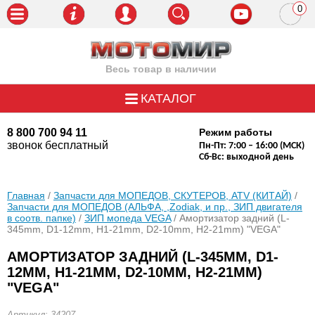
0
пози
Весь товар в наличии
КАТАЛОГ
8 800 700 94 11
Режим работы
звонок бесплатный
Пн-Пт: 7:00 – 16:00 (МСК)
Сб-Вс: выходной день
Главная
/
Запчасти для МОПЕДОВ, СКУТЕРОВ, ATV (КИТАЙ)
/
Запчасти для МОПЕДОВ (АЛЬФА, ,Zodiak, и пр., ЗИП двигателя
в соотв. папке)
/
ЗИП мопеда VEGA
/ Амортизатор задний (L-
345mm, D1-12mm, H1-21mm, D2-10mm, H2-21mm) "VEGA"
АМОРТИЗАТОР ЗАДНИЙ (L-345MM, D1-
12MM, H1-21MM, D2-10MM, H2-21MM)
"VEGA"
Артикул: 34207