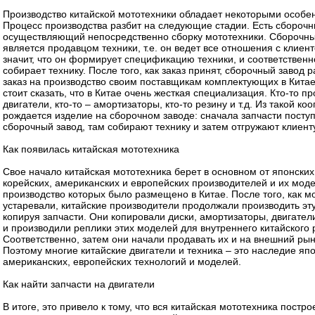
Производство китайской мототехники обладает некоторыми особе
Процесс производства разбит на следующие стадии. Есть сборочн
осуществляющий непосредственно сборку мототехники. Сборочны
является продавцом техники, т.е. он ведет все отношения с клиент
значит, что он формирует спецификацию техники, и соответственн
собирает технику. После того, как заказ принят, сборочный завод
заказ на производство своим поставщикам комплектующих в Китае
стоит сказать, что в Китае очень жесткая специализация. Кто-то п
двигатели, кто-то – амортизаторы, кто-то резину и т.д. Из такой ко
рождается изделие на сборочном заводе: сначала запчасти посту
сборочный завод, там собирают технику и затем отгружают клиенту
Как появилась китайская мототехника
Свое начало китайская мототехника берет в основном от японских
корейских, американских и европейских производителей и их мод
производство которых было размещено в Китае. После того, как м
устаревали, китайские производители продолжали производить эту
копируя запчасти. Они копировали диски, амортизаторы, двигатели
и производили реплики этих моделей для внутреннего китайского 
Соответственно, затем они начали продавать их и на внешний рын
Поэтому многие китайские двигатели и техника – это наследие япо
американских, европейских технологий и моделей.
Как найти запчасти на двигатели
В итоге, это привело к тому, что вся китайская мототехника постро