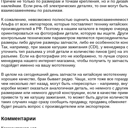
Причем не только по размерам и точкам крепления, но и по дизайн
наклейкам. Если речь об электрических деталях, то они могут быть
взаимозаменяемы по разъемам.
К сожалению, невозможно полностью оценить взаимозаменяемос
Альфа от всех импортеров, которые поставляют технику китайских
производителей в РФ. Поэтому в нашем каталоге в первую очеред
ориентироваться на фотографии детали, которую вы ищете. Друг
контрольным техническим параметром являются присоединитель
размеры либо другие размеры запчасти, либо ее особенности кон
Так, например, при заказе катушки зажигания (CDI), у менеджера 
уточнить тип разъема у этой детали и количество пинов (pin) на э
разъеме. Если на фотографии это не изображено, то лучше спрос
менеджера нашего интернет-магазина, чтобы получить ту запчасть
подойдет именно на вашу мототехнику.
В целом на сегодняшний день запчасти на китайскую мототехнику
хорошее качество, брак бывает редко. Чаще, хотя тоже все горазд
чем несколько лет назад, могут быть «пересорты» - например, вну
коробки может оказаться аналогичная деталь, но немного с други
размерами или немного другой конструкции, если в качестве при
привести ту же катушку зажигания, то может быть другое количест
таких случаях надо сразу сообщить продавцу, продавец обменяет 
будет решать вопрос с производителем или экспортером.
Комментарии
Комментариев нет