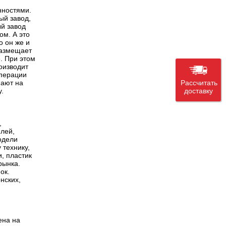
нностями.
ый завод,
й завод
ом. А это
о он же и
 размещает
. При этом
роизводит
операции
Рассчитать
пают на
доставку
.
,
елей,
одели
 технику,
, пластик
рынка.
ок.
нских,
ена на