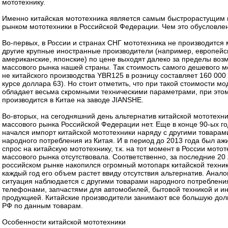
мототехнику.
Именно китайская мототехника является самым быстрорастущим
рынком мототехники в Российской Федерации. Чем это обусловле
Во-первых, в России и странах СНГ мототехника не производится 
другие крупные иностранные производители (например, европейс
американские, японские) по цене выходят далеко за пределы воз
массового рынка нашей страны. Так стоимость самого дешевого м
не китайского производства YBR125 в розницу составляет 160 000 
курсе доллара 63). Но стоит отметить, что при такой стоимости мо
обладает весьма скромными техническими параметрами, при этом
производится в Китае на заводе JIANSHE.
Во-вторых, на сегодняшний день альтернатив китайской мототехн
массового рынка Российской Федерации нет. Еще в конце 90-ых г
начался импорт китайской мототехники наряду с другими товарам
народного потребления из Китая. И в период до 2013 года был а
спрос на китайскую мототехнику, т.к. на тот момент в России мото
массового рынка отсутствовала. Соответственно, за последние 20 
российском рынке накопился огромный мотопарк китайской техник
каждый год его объем растет ввиду отсутствия альтернатив. Анало
ситуация наблюдается с другими товарами народного потреблени
телефонами, запчастями для автомобилей, бытовой техникой и и
продукцией. Китайские производители занимают все большую до
РФ по данным товарам.
Особенности китайской мототехники