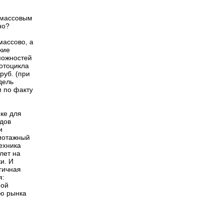
 массовым
но?
массово, а
кие
можностей
отоцикла
руб. (при
дель
 по факту
ике для
одов
и
жиотажный
техника
лет на
и. И
гичная
я:
ной
лю рынка