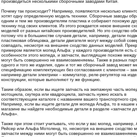
производиться несколькими сборочными заводами Китая.
Почему так происходит? Например, появляются несколько клиенто
хотят одну определенную модель техники. Сборочные заводы об
одним и тем же производителям пластика и собирают похожую дру
технику под своих клиентов. Из этого рождается некое внешнее сх
моделей от разных китайских производителей. Но это сходство об
потому что в большинстве случаев детали, например, детали подв
пластиковая облицовка, детали двигателя могут между собой сов
совпадать, несмотря на внешнее сходство данных моделей. Прек
примером является мопед Альфа: у каждого производителя есть 
особенности этого мопеда, и запчасти, выглядящие похоже между
могут быть совершенно не взаимозаменяемы. Также в разных пар
одного и того же изделия, один и тот же сборочный завод может м
спецификацию комплектующих без согласования с клиентом – за
например детали электрики – коммутатор, реле-регулятор на изде
конструкции, которые выполняют ту же функцию.
Таким образом, если вы ищете запчасть на экипажную часть мопе
мотоцикла, скутера или квадроцикла, запчасть нужно искать в
соответствующем каталоге с названием вашего транспортного сре
Например, если вы ищите детали для мопеда Альфа, то в нашем 
магазине вы найдете необходимые детали в разделе «запчасти д
Альфа».
Также при этом стоит учитывать, что если у вас мопед, например,
Рейсер или Альфа Мотоленд, то, несмотря на внешнее сходство 
запчасти между ними могут быть совершенно не взаимозаменяем