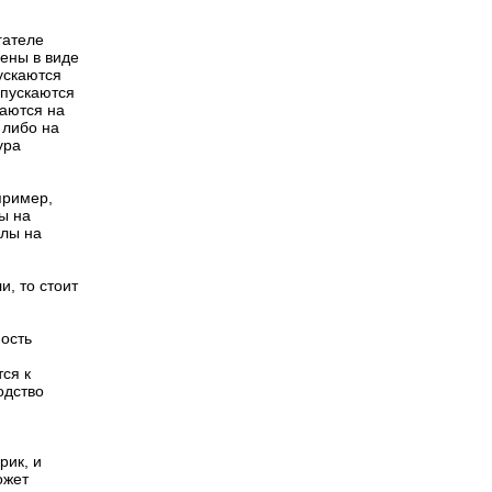
гателе
лены в виде
ускаются
ыпускаются
каются на
 либо на
ура
пример,
ы на
клы на
, то стоит
мость
тся к
одство
рик, и
ожет