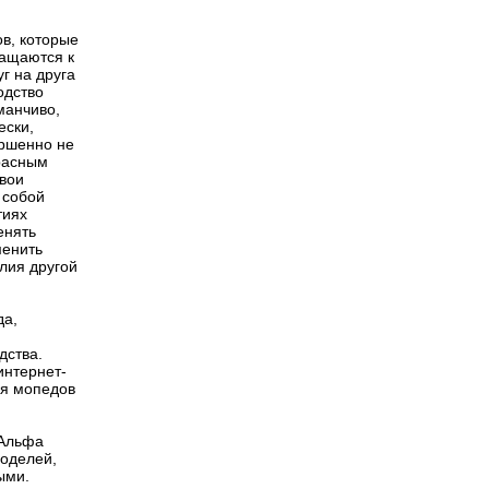
в, которые
ращаются к
г на друга
одство
манчиво,
ески,
ершенно не
расным
свои
 собой
тиях
енять
менить
лия другой
да,
дства.
интернет-
ля мопедов
 Альфа
моделей,
ыми.