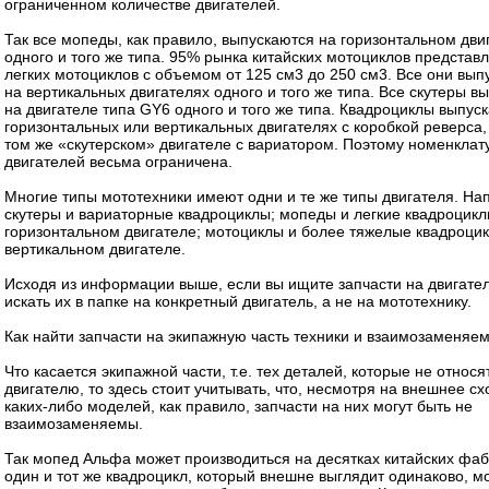
ограниченном количестве двигателей.
Так все мопеды, как правило, выпускаются на горизонтальном дви
одного и того же типа. 95% рынка китайских мотоциклов представ
легких мотоциклов с объемом от 125 см3 до 250 см3. Все они вып
на вертикальных двигателях одного и того же типа. Все скутеры в
на двигателе типа GY6 одного и того же типа. Квадроциклы выпус
горизонтальных или вертикальных двигателях с коробкой реверса,
том же «скутерском» двигателе с вариатором. Поэтому номенклат
двигателей весьма ограничена.
Многие типы мототехники имеют одни и те же типы двигателя. На
скутеры и вариаторные квадроциклы; мопеды и легкие квадроцикл
горизонтальном двигателе; мотоциклы и более тяжелые квадроци
вертикальном двигателе.
Исходя из информации выше, если вы ищите запчасти на двигатели
искать их в папке на конкретный двигатель, а не на мототехнику.
Как найти запчасти на экипажную часть техники и взаимозаменяе
Что касается экипажной части, т.е. тех деталей, которые не относя
двигателю, то здесь стоит учитывать, что, несмотря на внешнее сх
каких-либо моделей, как правило, запчасти на них могут быть не
взаимозаменяемы.
Так мопед Альфа может производиться на десятках китайских фаб
один и тот же квадроцикл, который внешне выглядит одинаково, м