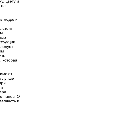
у, цвету и
 не
ть модели
ь стоит
им
ные
струкции.
следует
том
ить
, которая
 имеют
о лучше
три
ми
мера
во пинов. О
запчасть и