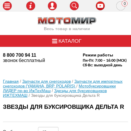
0
пози
Весь товар в наличии
КАТАЛОГ
8 800 700 94 11
Режим работы
звонок бесплатный
Пн-Пт: 7:00 – 16:00 (МСК)
Сб-Вс: выходной день
Главная
/
Запчасти для снегоходов
/
Запчасти для импортных
снегоходов (YAMAHA, BRP, POLARIS)
/
Мотобуксировщики
ЛИДЕР пр-во ИжТехМаш
/
Здезды для буксировщиков
ИЖТЕХМАШ
/ Звезды для буксировщика Дельта R
ЗВЕЗДЫ ДЛЯ БУКСИРОВЩИКА ДЕЛЬТА R