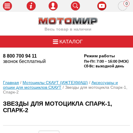
0
пози
Весь товар в наличии
КАТАЛОГ
8 800 700 94 11
Режим работы
звонок бесплатный
Пн-Пт: 7:00 – 16:00 (МСК)
Сб-Вс: выходной день
Главная
/
Мотоциклы СКАУТ (ИЖТЕХМАШ)
/
Аксессуары и
опции для мотоциклов СКАУТ
/ Звезды для мотоцикла Спарк-1,
Спарк-2
ЗВЕЗДЫ ДЛЯ МОТОЦИКЛА СПАРК-1,
СПАРК-2