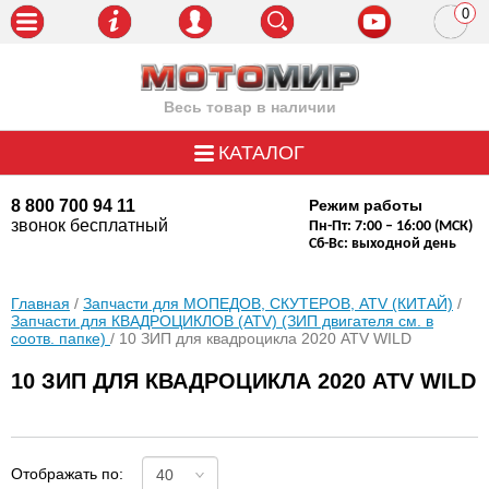
0
пози
Весь товар в наличии
КАТАЛОГ
8 800 700 94 11
Режим работы
звонок бесплатный
Пн-Пт: 7:00 – 16:00 (МСК)
Сб-Вс: выходной день
Главная
/
Запчасти для МОПЕДОВ, СКУТЕРОВ, ATV (КИТАЙ)
/
Запчасти для КВАДРОЦИКЛОВ (ATV) (ЗИП двигателя см. в
соотв. папке)
/ 10 ЗИП для квадроцикла 2020 ATV WILD
10 ЗИП ДЛЯ КВАДРОЦИКЛА 2020 ATV WILD
Отображать по: