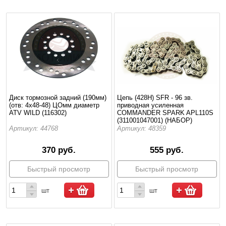
Диск тормозной задний (190мм)
Цепь (428H) SFR - 96 зв.
(отв: 4х48-48) ЦОмм диаметр
приводная усиленная
ATV WILD (116302)
СOMMANDER SPARK APL110S
(311001047001) (НАБОР)
Артикул: 44768
Артикул: 48359
370 руб.
555 руб.
Быстрый просмотр
Быстрый просмотр
шт
шт