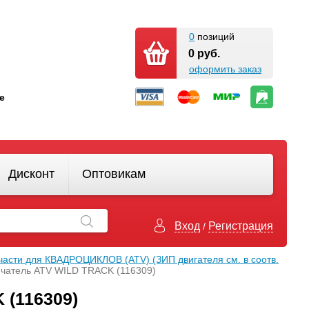
0
позиций
0 руб.
оформить заказ
кте
Дисконт
Оптовикам
Вход
Регистрация
/
части для КВАДРОЦИКЛОВ (ATV) (ЗИП двигателя см. в соотв.
чатель ATV WILD TRACK (116309)
(116309)