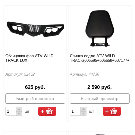
Облицовка фар ATV WILD
Спинка седла ATV WILD
TRACK LUX
TRACK(606595+606658+607177+606
Артикул: 52452
Артикул: 44736
625 руб.
2 590 руб.
Быстрый просмотр
Быстрый просмотр
шт
шт