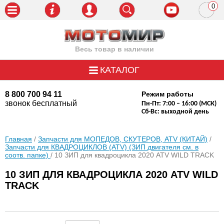
0
пози
Весь товар в наличии
КАТАЛОГ
8 800 700 94 11
Режим работы
звонок бесплатный
Пн-Пт: 7:00 – 16:00 (МСК)
Сб-Вс: выходной день
Главная
/
Запчасти для МОПЕДОВ, СКУТЕРОВ, ATV (КИТАЙ)
/
Запчасти для КВАДРОЦИКЛОВ (ATV) (ЗИП двигателя см. в
соотв. папке)
/ 10 ЗИП для квадроцикла 2020 ATV WILD TRACK
10 ЗИП ДЛЯ КВАДРОЦИКЛА 2020 ATV WILD
TRACK